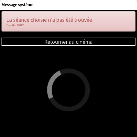
×
Message système
Me connecter
La séance choisie n'a pas été trouvée
ErrorNo. 270083
Retourner au cinéma