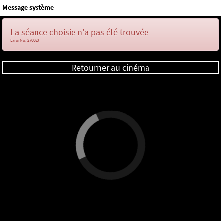
×
Message système
Me connecter
La séance choisie n'a pas été trouvée
ErrorNo. 270083
Retourner au cinéma