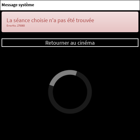
×
Message système
Me connecter
La séance choisie n'a pas été trouvée
ErrorNo. 270083
Retourner au cinéma