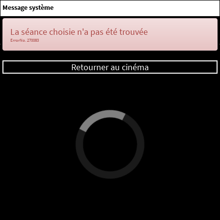
×
Message système
Me connecter
La séance choisie n'a pas été trouvée
ErrorNo. 270083
Retourner au cinéma