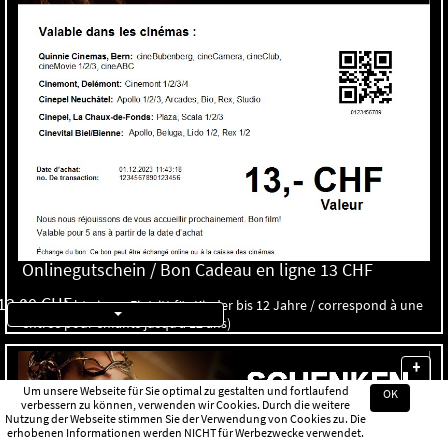
Onlinegutschein / Bon Cadeau en ligne 13 CHF
13,00 CHF
(entspricht einem Eintritt für Kinder bis 12 Jahre / correspond à une
entrée pour enfants jusqu’à 12 ans)
+
Um unsere Webseite für Sie optimal zu gestalten und fortlaufend
OK
verbessern zu können, verwenden wir Cookies. Durch die weitere
Nutzung der Webseite stimmen Sie der Verwendung von Cookies zu. Die
erhobenen Informationen werden NICHT für Werbezwecke verwendet.