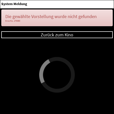
×
System Meldung
Anmelden
Die gewählte Vorstellung wurde nicht gefunden
ErrorNo. 270083
Zurück zum Kino