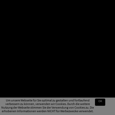
Um unsere Webseite für Sie optimal zu gestalten und fortlaufend
OK
verbessern zu können, verwenden wir Cookies. Durch die weitere
Nutzung der Webseite stimmen Sie der Verwendung von Cookies zu. Die
erhobenen Informationen werden NICHT für Werbezwecke verwendet.