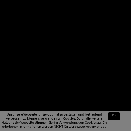
Um unsere Webseite für Sie optimal zu gestalten und fortlaufend
OK
verbessern zu können, verwenden wir Cookies. Durch die weitere
Nutzung der Webseite stimmen Sie der Verwendung von Cookies zu. Die
erhobenen Informationen werden NICHT für Werbezwecke verwendet.