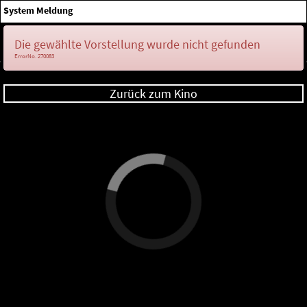
×
System Meldung
Anmelden
Die gewählte Vorstellung wurde nicht gefunden
ErrorNo. 270083
Zurück zum Kino