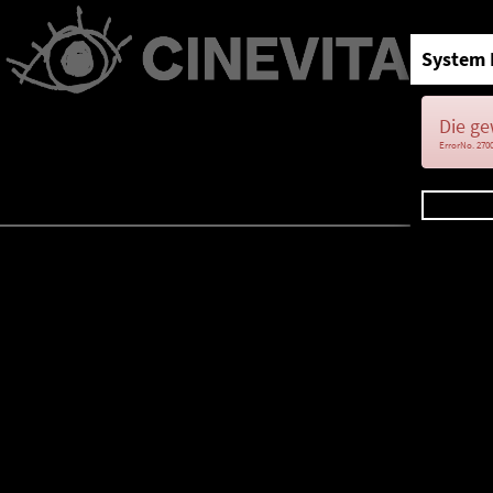
System 
Die ge
ErrorNo. 270