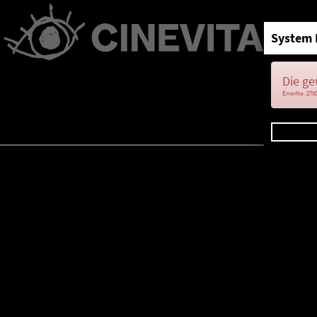
System 
Die ge
ErrorNo. 270