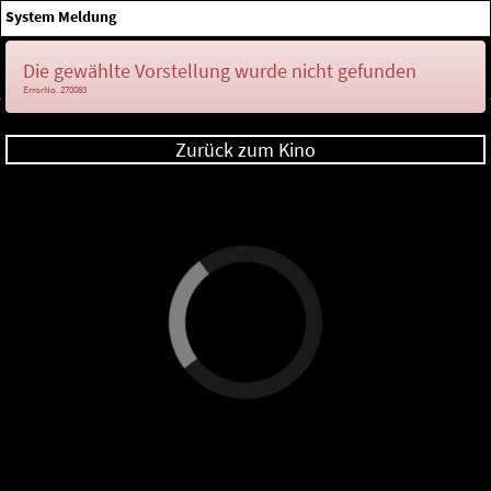
×
System Meldung
Anmelden
Die gewählte Vorstellung wurde nicht gefunden
ErrorNo. 270083
Zurück zum Kino