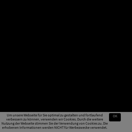
Um unsere Webseite für Sie optimal zu gestalten und fortlaufend
OK
verbessern zu können, verwenden wir Cookies. Durch die weitere
Nutzung der Webseite stimmen Sie der Verwendung von Cookies zu. Die
erhobenen Informationen werden NICHT für Werbezwecke verwendet.