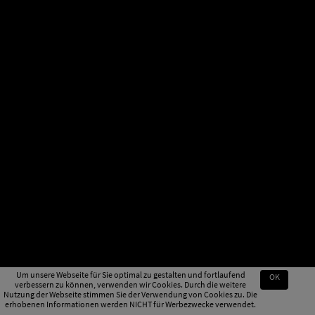
Um unsere Webseite für Sie optimal zu gestalten und fortlaufend
OK
verbessern zu können, verwenden wir Cookies. Durch die weitere
Nutzung der Webseite stimmen Sie der Verwendung von Cookies zu. Die
erhobenen Informationen werden NICHT für Werbezwecke verwendet.