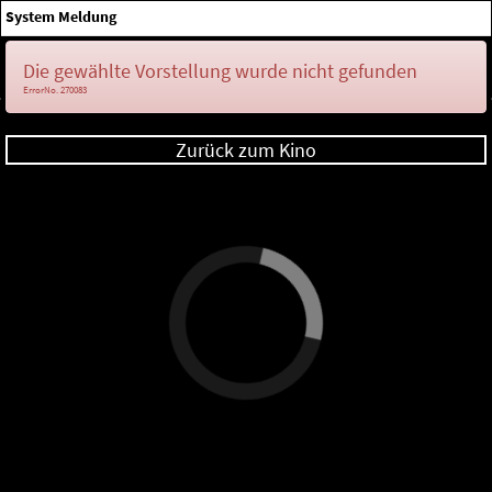
×
System Meldung
Anmelden
Die gewählte Vorstellung wurde nicht gefunden
ErrorNo. 270083
Zurück zum Kino