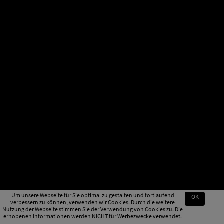
Um unsere Webseite für Sie optimal zu gestalten und fortlaufend
OK
verbessern zu können, verwenden wir Cookies. Durch die weitere
Nutzung der Webseite stimmen Sie der Verwendung von Cookies zu. Die
erhobenen Informationen werden NICHT für Werbezwecke verwendet.