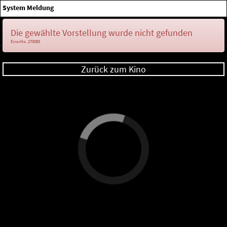
×
System Meldung
Anmelden
Die gewählte Vorstellung wurde nicht gefunden
ErrorNo. 270083
Zurück zum Kino