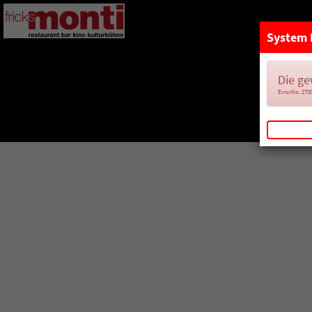
System 
Die ge
ErrorNo. 270