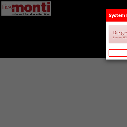
System 
Die ge
ErrorNo. 270