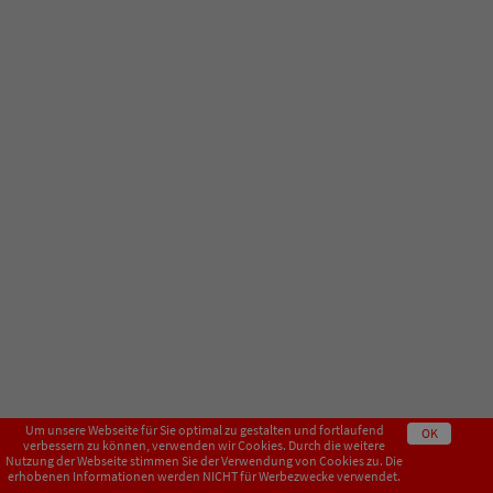
Um unsere Webseite für Sie optimal zu gestalten und fortlaufend
OK
verbessern zu können, verwenden wir Cookies. Durch die weitere
Nutzung der Webseite stimmen Sie der Verwendung von Cookies zu. Die
erhobenen Informationen werden NICHT für Werbezwecke verwendet.