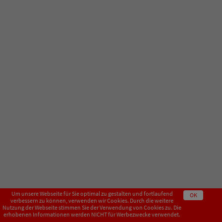
Um unsere Webseite für Sie optimal zu gestalten und fortlaufend
OK
verbessern zu können, verwenden wir Cookies. Durch die weitere
Nutzung der Webseite stimmen Sie der Verwendung von Cookies zu. Die
erhobenen Informationen werden NICHT für Werbezwecke verwendet.