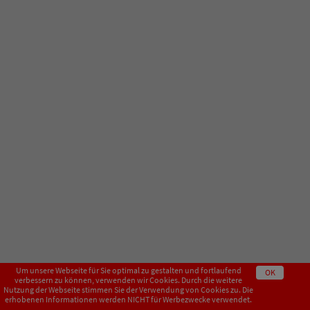
Um unsere Webseite für Sie optimal zu gestalten und fortlaufend
OK
verbessern zu können, verwenden wir Cookies. Durch die weitere
Nutzung der Webseite stimmen Sie der Verwendung von Cookies zu. Die
erhobenen Informationen werden NICHT für Werbezwecke verwendet.