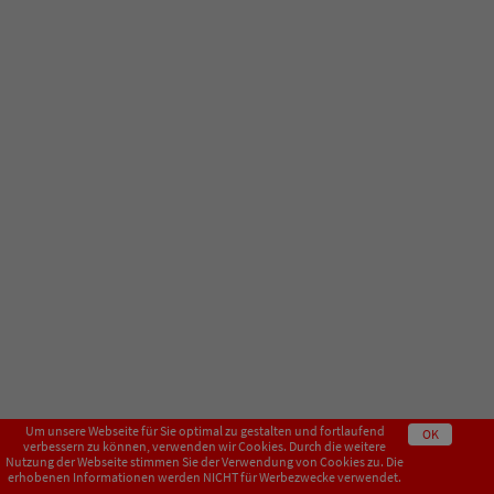
Um unsere Webseite für Sie optimal zu gestalten und fortlaufend
OK
verbessern zu können, verwenden wir Cookies. Durch die weitere
Nutzung der Webseite stimmen Sie der Verwendung von Cookies zu. Die
erhobenen Informationen werden NICHT für Werbezwecke verwendet.