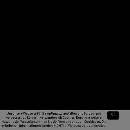
Um unsere Webseite für Sie optimal zu gestalten und fortlaufend
OK
verbessern zu können, verwenden wir Cookies. Durch die weitere
Nutzung der Webseite stimmen Sie der Verwendung von Cookies zu. Die
erhobenen Informationen werden NICHT für Werbezwecke verwendet.