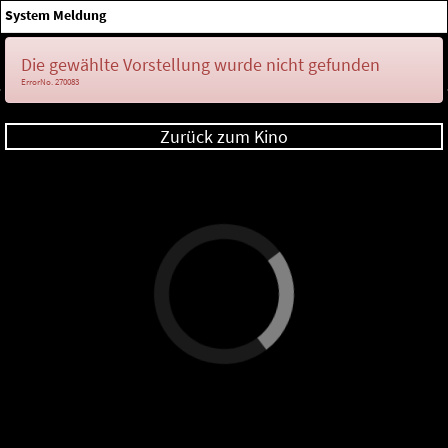
×
System Meldung
Anmelden
Die gewählte Vorstellung wurde nicht gefunden
ErrorNo. 270083
Zurück zum Kino