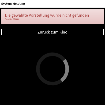
×
System Meldung
Anmelden
Die gewählte Vorstellung wurde nicht gefunden
ErrorNo. 270083
Zurück zum Kino