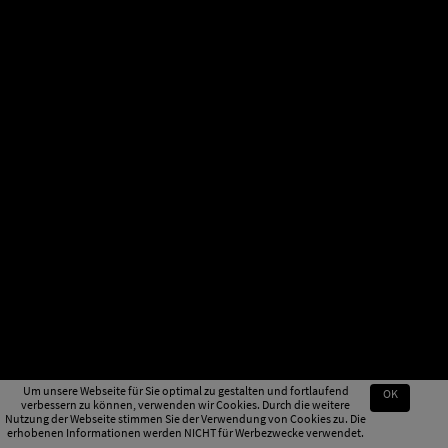
Um unsere Webseite für Sie optimal zu gestalten und fortlaufend
OK
verbessern zu können, verwenden wir Cookies. Durch die weitere
Nutzung der Webseite stimmen Sie der Verwendung von Cookies zu. Die
erhobenen Informationen werden NICHT für Werbezwecke verwendet.