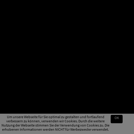
Um unsere Webseite für Sie optimal zu gestalten und fortlaufend
OK
verbessern zu können, verwenden wir Cookies. Durch die weitere
Nutzung der Webseite stimmen Sie der Verwendung von Cookies zu. Die
erhobenen Informationen werden NICHT für Werbezwecke verwendet.