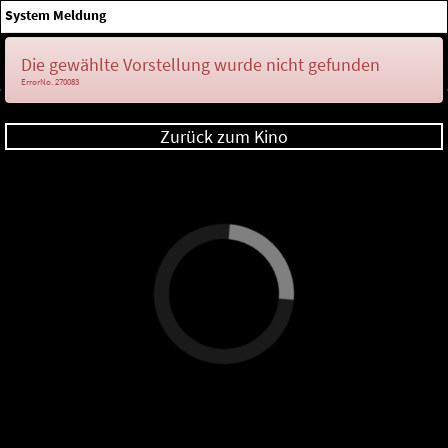
×
System Meldung
Anmelden
Die gewählte Vorstellung wurde nicht gefunden
ErrorNo. 270083
Zurück zum Kino