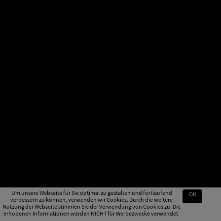
Um unsere Webseite für Sie optimal zu gestalten und fortlaufend
OK
verbessern zu können, verwenden wir Cookies. Durch die weitere
Nutzung der Webseite stimmen Sie der Verwendung von Cookies zu. Die
erhobenen Informationen werden NICHT für Werbezwecke verwendet.