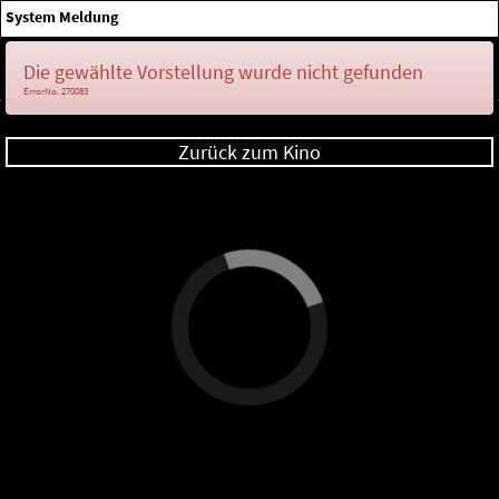
×
System Meldung
Anmelden
Die gewählte Vorstellung wurde nicht gefunden
ErrorNo. 270083
Zurück zum Kino