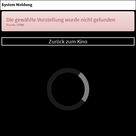
×
System Meldung
Anmelden
Die gewählte Vorstellung wurde nicht gefunden
ErrorNo. 270083
Zurück zum Kino