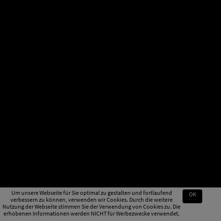
Um unsere Webseite für Sie optimal zu gestalten und fortlaufend
OK
verbessern zu können, verwenden wir Cookies. Durch die weitere
Nutzung der Webseite stimmen Sie der Verwendung von Cookies zu. Die
erhobenen Informationen werden NICHT für Werbezwecke verwendet.