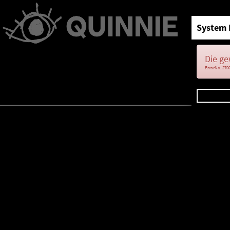
System 
Die ge
ErrorNo. 270