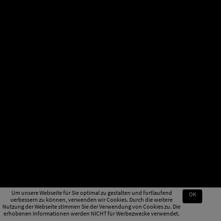
Um unsere Webseite für Sie optimal zu gestalten und fortlaufend
OK
verbessern zu können, verwenden wir Cookies. Durch die weitere
Nutzung der Webseite stimmen Sie der Verwendung von Cookies zu. Die
erhobenen Informationen werden NICHT für Werbezwecke verwendet.