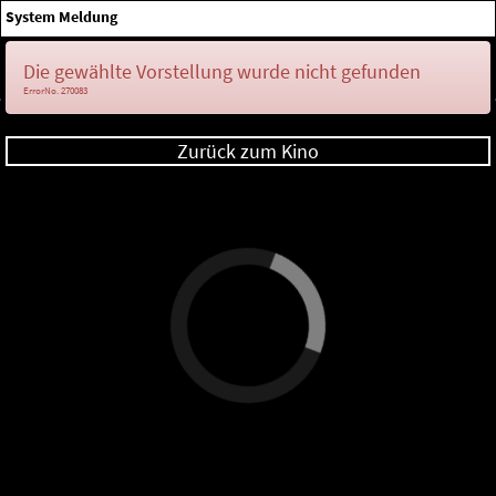
×
System Meldung
Anmelden
Die gewählte Vorstellung wurde nicht gefunden
ErrorNo. 270083
Zurück zum Kino