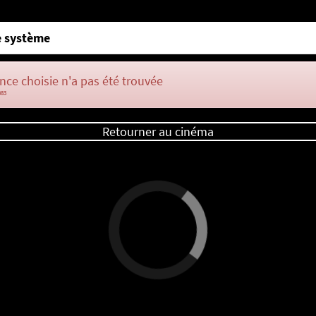
 système
nce choisie n'a pas été trouvée
083
Retourner au cinéma