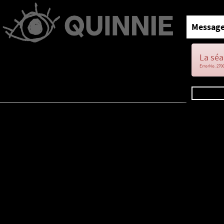
Message
La séa
ErrorNo. 270