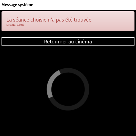
×
Message système
Me connecter
La séance choisie n'a pas été trouvée
ErrorNo. 270083
Retourner au cinéma